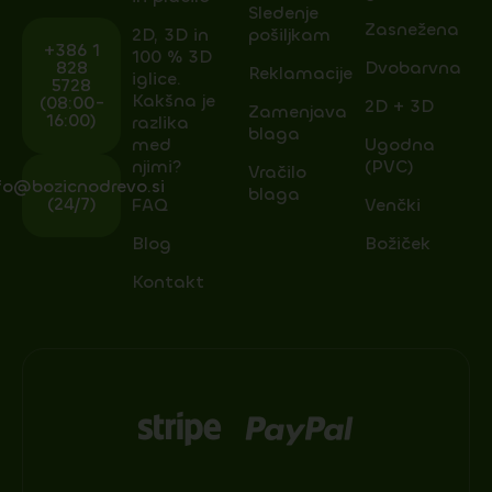
Sledenje
Zasnežena
2D, 3D in
pošiljkam
+386 1
100 % 3D
828
Dvobarvna
Reklamacije
iglice.
5728
Kakšna je
(08:00-
2D + 3D
Zamenjava
16:00)
razlika
blaga
med
Ugodna
njimi?
(PVC)
Vračilo
fo@bozicnodrevo.si
blaga
(24/7)
FAQ
Venčki
Blog
Božiček
Kontakt