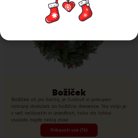
Božiček
Božiček ali pa Santa, je čudovit in prikupen
notranji dodatek za božično drevesce. Na voljo je
v več velikostih in izvedbah, tako da lahko
vsakdo najde nekaj zase.
Prikazati vse (16)