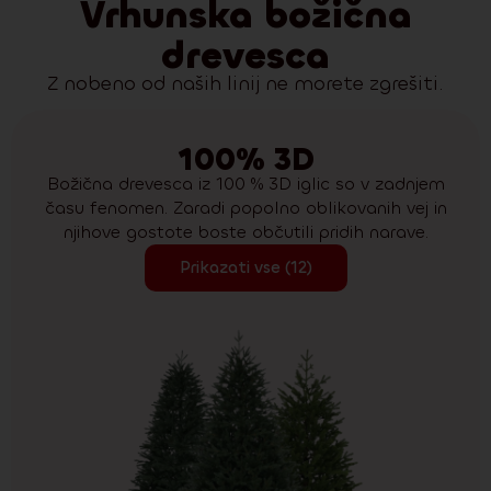
Vrhunska božična
drevesca
Z nobeno od naših linij ne morete zgrešiti.
100% 3D
Božična drevesca iz 100 % 3D iglic so v zadnjem
času fenomen. Zaradi popolno oblikovanih vej in
njihove gostote boste občutili pridih narave.
Prikazati vse (12)