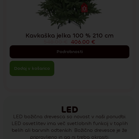
Kavkaška jelka 100 % 210 cm
548.00
€
406.00
€
Podrobnosti
Dodaj v košarico
LED
LED božična drevesca so novost v naši ponudbi.
LED osvetlitev ima več svetlobnih funkcij v toplih
belih ali barvnih odtenkih. Božično drevesce je že
pripravljeno in ga ni treba okrasiti.