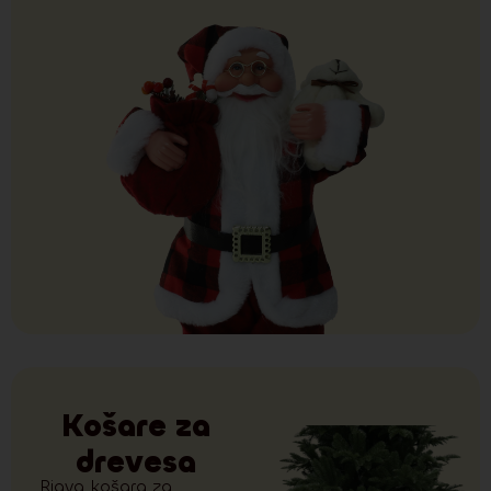
Košare za
drevesa
Rjava košara za