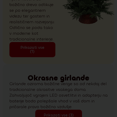
božično drevo odlikuje
se po elegantnem
videzu ter gostem in
realističnem razvejanju.
Odlično se poda tako
v moderne kot
tradicionalne interierje.
Prikazati vse
(1)
Okrasne girlande
Girlande oziroma božične verige so od nekdaj del
tradicionalne okrasitve vsakega doma.
Zahvaljujoč vgrajeni LED osvetlitvi in adapterju na
baterije bodo polepšale vhod v vaš dom in
pričarale pravo božično vzdušje.
Prikazati vse (3)