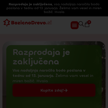
Razprodaja je zaključena
, vsa nadaljnja naročila bodo
poslana v tednu od 13. januarja. Želimo vam vesel in miren
božič. Hvala
0
Razprodaja je
zaključena
Vsa nadaljnja naročila bodo poslana v
tednu od 13. januarja.
Želimo vam vesel in
miren božič. Hvala
Kupite zdaj!