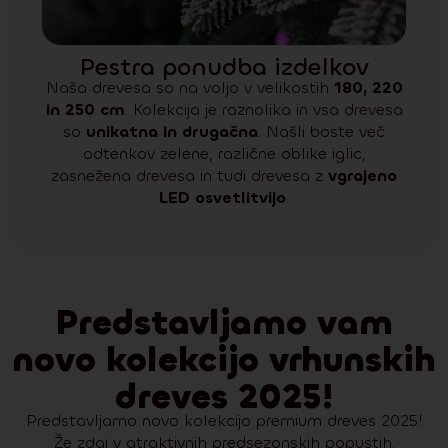
Pestra ponudba izdelkov
Naša drevesa so na voljo v velikostih
180, 220
in 250 cm
. Kolekcija je raznolika in vsa drevesa
so
unikatna in drugačna
. Našli boste več
odtenkov zelene, različne oblike iglic,
zasnežena drevesa in tudi drevesa z
vgrajeno
LED osvetlitvijo
.
Predstavljamo vam
novo kolekcijo vrhunskih
dreves 2025!
Predstavljamo novo kolekcijo premium dreves 2025!
Že zdaj v atraktivnih predsezonskih popustih.