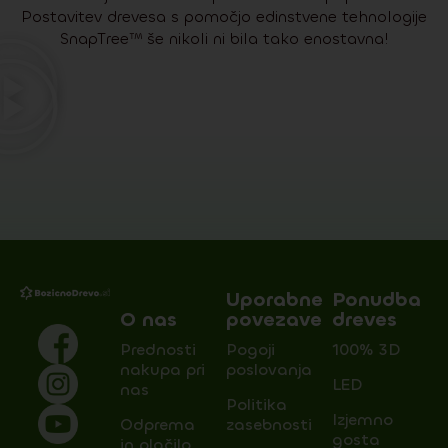
Postavitev drevesa s pomočjo edinstvene tehnologije
SnapTree™ še nikoli ni bila tako enostavna!
Uporabne
Ponudba
O nas
povezave
dreves
Prednosti
Pogoji
100% 3D
nakupa pri
poslovanja
LED
nas
Politika
Izjemno
Odprema
zasebnosti
gosta
in plačilo