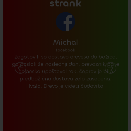
strank
Michal
facebook
Zagotovili so dostavo drevesa do božiča,
P
ga poslali že naslednji dan, prevoznik pa je
ocen
dejansko upošteval rok, čeprav je bila
drev
predbožična dostava zelo zasedena.
g
Hvala. Drevo je videti čudovito.
ču
vide
po