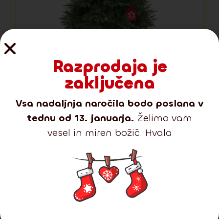
Razprodaja je
Dostava:
2-3 dni
Raz
Himalajska smreka 210 cm
332.00
€
246.00
€
zaključena
Podrobnosti
Razprodano
Vsa nadaljnja naročila bodo poslana v
tednu od 13. januarja.
Želimo vam
vesel in miren božič. Hvala
Prikazati vse