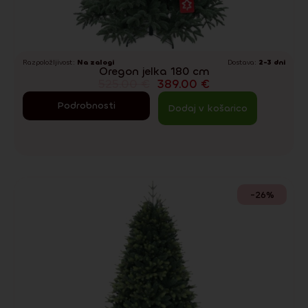
Razpoložljivost:
Na zalogi
Dostava:
2-3 dni
Oregon jelka 180 cm
525.00
€
389.00
€
Podrobnosti
Dodaj v košarico
-26%