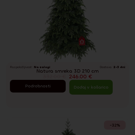
Razpoložljivost:
Na zalogi
Dostava:
2-3 dni
Natura smreka 3D 210 cm
332.00
€
246.00
€
Podrobnosti
Dodaj v košarico
-32%