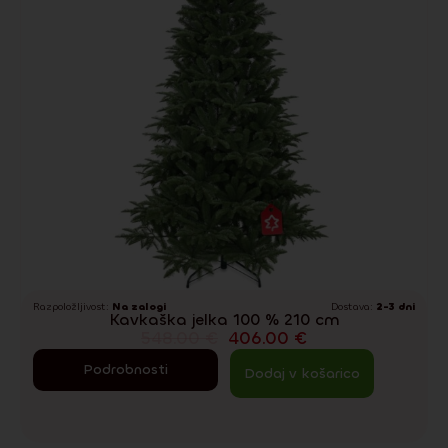
Razpoložljivost:
Na zalogi
Dostava:
2-3 dni
Kavkaška jelka 100 % 210 cm
548.00
€
406.00
€
Podrobnosti
Dodaj v košarico