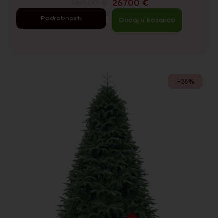
360.00
€
267.00
€
Podrobnosti
Dodaj v košarico
-26%