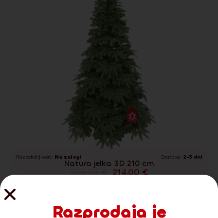
Razpoložljivost:
Na zalogi
Dostava:
2-3 dni
Natura jelka 3D 210 cm
288.00
€
214.00
€
Podrobnosti
Dodaj v košarico
Razprodaja je