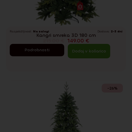
Razpoložljivost:
Na zalogi
Dostava:
2-3 dni
Kangri smreka 3D 180 cm
215.00
€
149.00
€
Podrobnosti
Dodaj v košarico
-26%