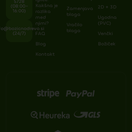
5728
Kakšna je
(08:00-
2D + 3D
Zamenjava
16:00)
razlika
blaga
med
Ugodna
njimi?
(PVC)
Vračilo
fo@bozicnodrevo.si
blaga
(24/7)
FAQ
Venčki
Blog
Božiček
Kontakt