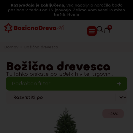
Razprodaja je zaključena
, vsa nadaljnja naročila bodo
poslana v tednu od 13. januarja. Želimo vam vesel in miren
božič. Hvala
0
Domov
>
Božična drevesca
Božična drevesca
Tu lahko brskate po izdelkih v tej trgovini.
Podroben filter
Sort content
Třídění si
-26%