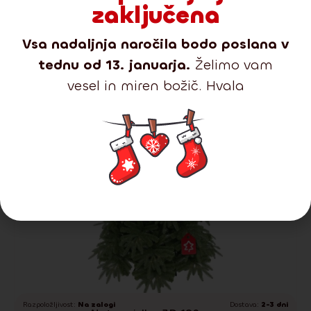
zaključena
Vsa nadaljnja naročila bodo poslana v
-37%
tednu od 13. januarja.
Želimo vam
vesel in miren božič. Hvala
Razpoložljivost:
Na zalogi
Dostava:
2-3 dni