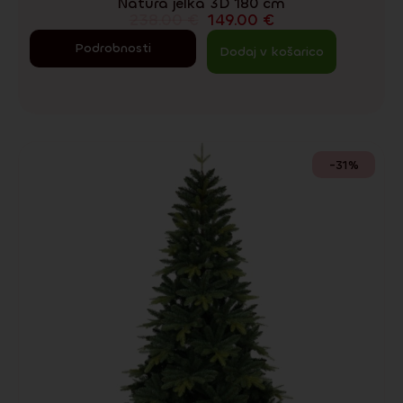
Natura jelka 3D 180 cm
238.00
€
149.00
€
Podrobnosti
Dodaj v košarico
-31%