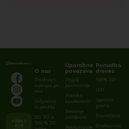
Uporabne
Ponudba
O nas
povezave
dreves
Prednosti
Pogoji
100% 3D
nakupa pri
poslovanja
LED
nas
Politika
Izjemno
Odprema
zasebnosti
gosta
in plačilo
Sledenje
Zasnežena
2D, 3D in
pošiljkam
+386 1
100 % 3D
828
Dvobarvna
Reklamacije
iglice.