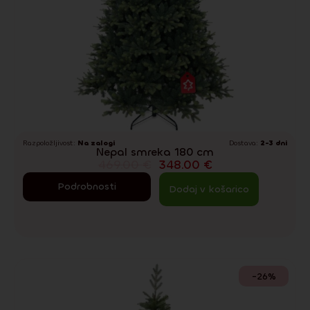
Razpoložljivost:
Na zalogi
Dostava:
2-3 dni
Nepal smreka 180 cm
469.00
€
348.00
€
Podrobnosti
Dodaj v košarico
-26%