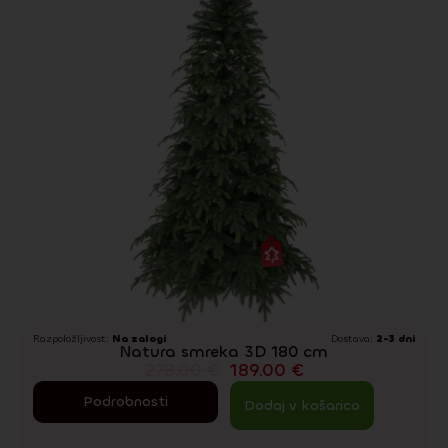
Razpoložljivost:
Na zalogi
Dostava:
2-3 dni
Natura smreka 3D 180 cm
278.00
€
189.00
€
Podrobnosti
Dodaj v košarico