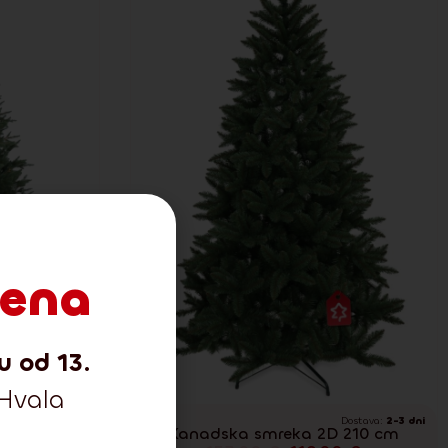
čena
u od 13.
 Hvala
Dostava:
2-3 dni
Dostava:
2-3 dni
 % 150 cm
Kanadska smreka 2D 210 cm