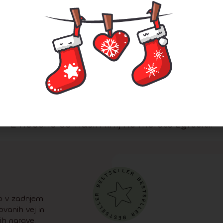
8.00
€
189.00
€
360.00
€
267.
osti
Podrobnosti
Dodaj v
Razp
košarico
hunska božična dreve
Z nobeno od naših linij ne morete zgrešiti.
so v zadnjem
vanih vej in
ih narave.