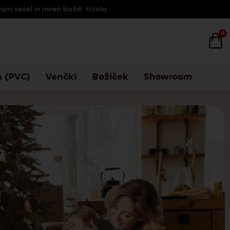
vam vesel in miren božič. Hvala
0
 (PVC)
Venčki
Božiček
Showroom