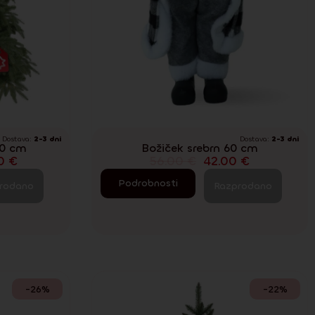
Dostava:
2-3 dni
Dostava:
2-3 dni
50 cm
Božiček srebrn 60 cm
00
€
56.00
€
42.00
€
Podrobnosti
rodano
Razprodano
-26%
-22%