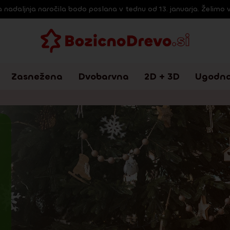
a nadaljnja naročila bodo poslana v tednu od 13. januarja. Želimo 
Zasnežena
Dvobarvna
2D + 3D
Ugodna