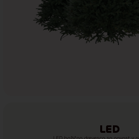
LED
LED božična drevesca so novost v n