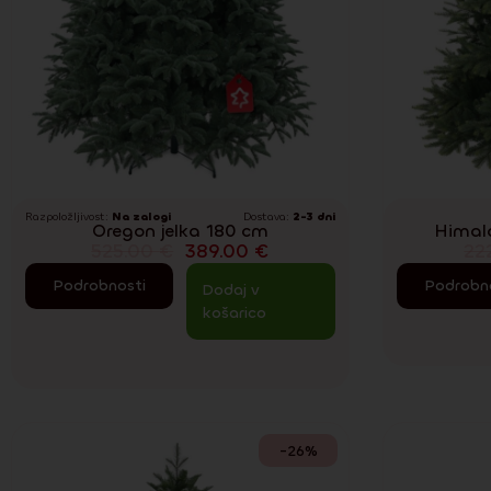
Razpoložljivost:
Na zalogi
Dostava:
2-3 dni
Oregon jelka 180 cm
Himal
525.00
€
389.00
€
22
Podrobnosti
Podrobn
Dodaj v
košarico
-26%