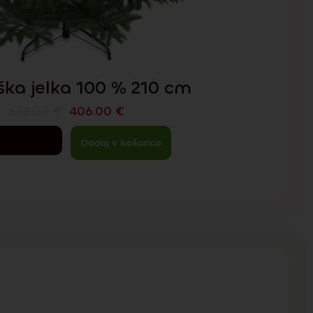
ka jelka 100 % 210 cm
548.00
€
406.00
€
Dodaj v košarico