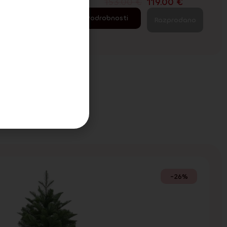
00
€
153.00
€
119.00
€
Podrobnosti
rodano
Razprodano
sca
-26%