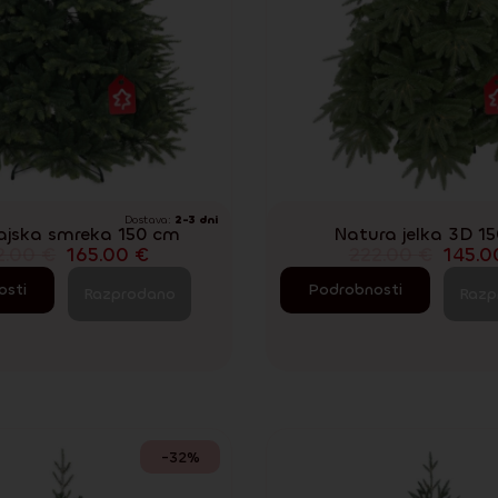
Dostava:
2-3 dni
ajska smreka 150 cm
Natura jelka 3D 1
2.00
€
165.00
€
222.00
€
145.
osti
Podrobnosti
Razprodano
Razp
-32%