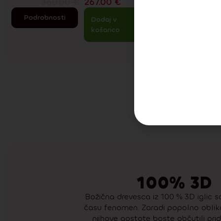
360.00
€
267.00
€
27
Podrobnosti
Podrobn
Dodaj v
košarico
Vr
100% 3D
Božična drevesca iz 100 % 3D iglic 
času fenomen. Zaradi popolno obliko
njihove gostote boste občutili prid