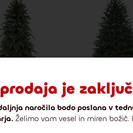
prodaja je zaklju
aljnja naročila bodo poslana v tedn
rja.
Želimo vam vesel in miren božič.
a zalogi
Dostava:
2-3 dni
a smreka 3D 180 cm
Kanadska smreka 100