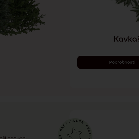
Kavkaš
Podrobnosti
aši ponudbi.