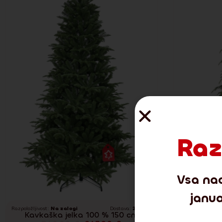
Raz
Vsa nad
janua
Razpoložljivost:
Na zalogi
Dostava:
2-3 dni
Razpoložljivost:
N
Kavkaška jelka 100 % 150 cm
Natur