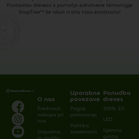
Postavitev drevesa s pomočjo edinstvene tehnologije
SnapTree™ še nikoli ni bila tako enostavna!
Uporabne
Ponudba
O nas
povezave
dreves
Prednosti
Pogoji
100% 3D
nakupa pri
poslovanja
LED
nas
Politika
Izjemno
Odprema
zasebnosti
gosta
in plačilo