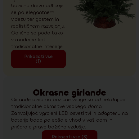
božično drevo odlikuje
se po elegantnem
videzu ter gostem in
realističnem razvejanju.
Odlično se poda tako
v moderne kot
tradicionalne interierje.
Prikazati vse
(1)
Okrasne girlande
Girlande oziroma božične verige so od nekdaj del
tradicionalne okrasitve vsakega doma.
Zahvaljujoč vgrajeni LED osvetlitvi in adapterju na
baterije bodo polepšale vhod v vaš dom in
pričarale pravo božično vzdušje.
Prikazati vse (3)