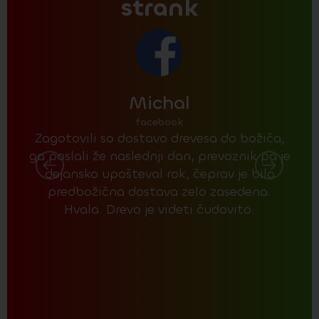
strank
Michal
facebook
Zagotovili so dostavo drevesa do božiča,
P
ga poslali že naslednji dan, prevoznik pa je
ocen
dejansko upošteval rok, čeprav je bila
drev
predbožična dostava zelo zasedena.
g
Hvala. Drevo je videti čudovito.
ču
vide
po