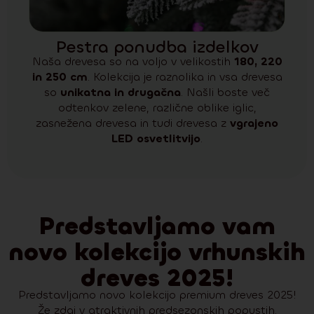
Pestra ponudba izdelkov
Naša drevesa so na voljo v velikostih
180, 220
in 250 cm
. Kolekcija je raznolika in vsa drevesa
so
unikatna in drugačna
. Našli boste več
odtenkov zelene, različne oblike iglic,
zasnežena drevesa in tudi drevesa z
vgrajeno
LED osvetlitvijo
.
Predstavljamo vam
novo kolekcijo vrhunskih
dreves 2025!
Predstavljamo novo kolekcijo premium dreves 2025!
Že zdaj v atraktivnih predsezonskih popustih.