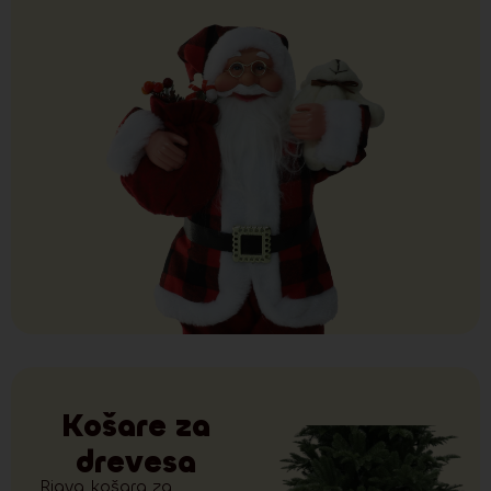
Košare za
drevesa
Rjava košara za