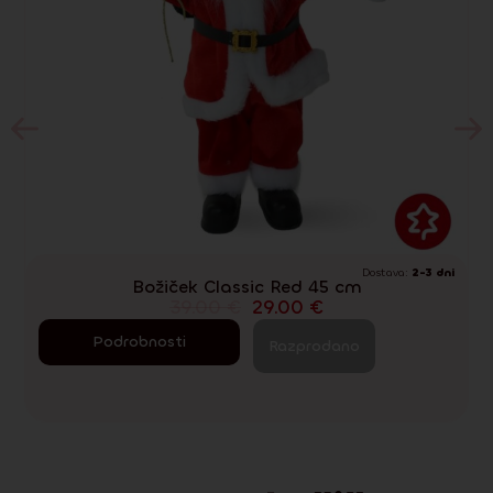
Dostava:
2-3 dni
R
Božiček Classic Red 45 cm
39.00
€
29.00
€
Podrobnosti
Razprodano