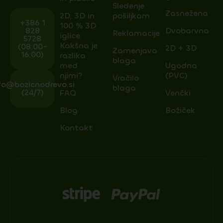
Sledenje
Zasnežena
2D, 3D in
pošiljkam
+386 1
100 % 3D
828
Dvobarvna
Reklamacije
iglice.
5728
Kakšna je
(08:00-
2D + 3D
Zamenjava
16:00)
razlika
blaga
med
Ugodna
njimi?
(PVC)
Vračilo
fo@bozicnodrevo.si
blaga
(24/7)
FAQ
Venčki
Blog
Božiček
Kontakt