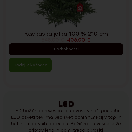
Kavkaška jelka 100 % 210 cm
548.00
€
406.00
€
Podrobnosti
Dodaj v košarico
LED
LED božična drevesca so novost v naši ponudbi.
LED osvetlitev ima več svetlobnih funkcij v toplih
belih ali barvnih odtenkih. Božično drevesce je že
pripravljeno in ga ni treba okrasiti.