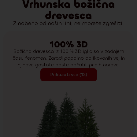
Vrhunska božična
drevesca
Z nobeno od naših linij ne morete zgrešiti.
100% 3D
Božična drevesca iz 100 % 3D iglic so v zadnjem
času fenomen. Zaradi popolno oblikovanih vej in
njihove gostote boste občutili pridih narave.
Prikazati vse (12)