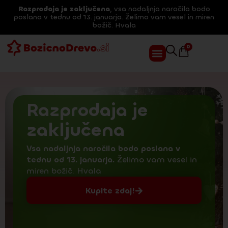
Razprodaja je zaključena
, vsa nadaljnja naročila bodo
poslana v tednu od 13. januarja. Želimo vam vesel in miren
božič. Hvala
0
Razprodaja je
zaključena
Vsa nadaljnja naročila bodo poslana v
tednu od 13. januarja.
Želimo vam vesel in
miren božič. Hvala
Kupite zdaj!