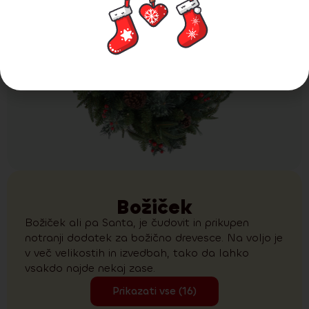
Božiček
Božiček ali pa Santa, je čudovit in prikupen
notranji dodatek za božično drevesce. Na voljo je
v več velikostih in izvedbah, tako da lahko
vsakdo najde nekaj zase.
Prikazati vse (16)