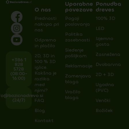
Uporabne
Ponudba
O nas
povezave
dreves
Prednosti
Pogoji
100% 3D
nakupa pri
poslovanja
LED
nas
Politika
Izjemno
Odprema
zasebnosti
gosta
in plačilo
Sledenje
Zasnežena
2D, 3D in
pošiljkam
+386 1
100 % 3D
828
Dvobarvna
Reklamacije
iglice.
5728
Kakšna je
(08:00-
2D + 3D
Zamenjava
16:00)
razlika
blaga
med
Ugodna
njimi?
(PVC)
Vračilo
fo@bozicnodrevo.si
blaga
(24/7)
FAQ
Venčki
Blog
Božiček
Kontakt