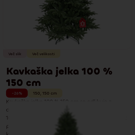
Več slik
Več velikosti
Kavkaška jelka 100 %
150 cm
-26%
150
,
150
cm
Kavkaška jelka 100 % 150 cm se odlikuje z
drobne, ploske iglice in prefinjen videz in
100‑odstotnimi 3D PE iglicami, ki so skoraj kot
prave. Odlično se poda tako modernim kot
klasičnim interierjem.