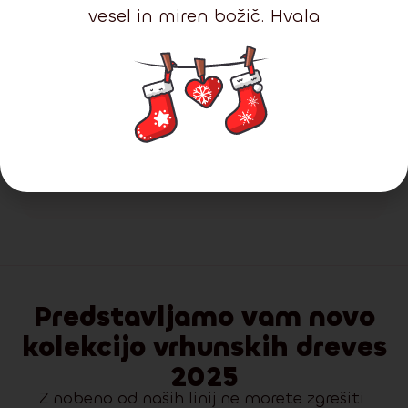
vesel in miren božič. Hvala
Razpoložljivost:
Na zalogi
Dostava:
2-3 dni
Kavkaška jelka 100 % 210 cm
548.00
€
406.00
€
Podrobnosti
Dodaj v košarico
Predstavljamo vam novo
kolekcijo vrhunskih dreves
2025
Z nobeno od naših linij ne morete zgrešiti.