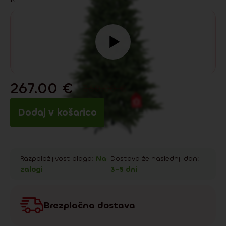
267.00
€
360.00
€
Dodaj v košarico
Razpoložljivost blaga:
Na
Dostava že naslednji dan:
zalogi
3-5 dni
Brezplačna dostava