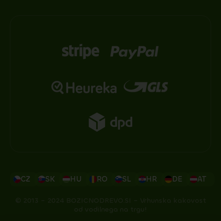
CZ
SK
HU
RO
SL
HR
DE
AT
© 2013 – 2024 BOZICNODREVO.SI – Vrhunska kakovost
od vodilnega na trgu!