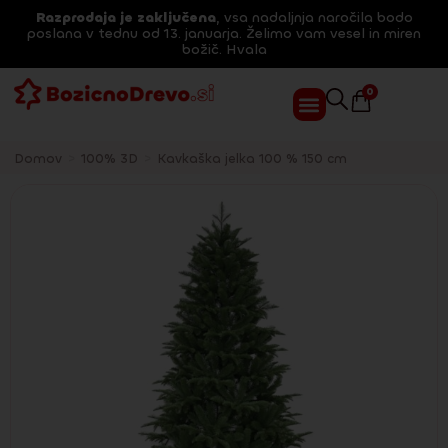
Razprodaja je zaključena
, vsa nadaljnja naročila bodo
poslana v tednu od 13. januarja. Želimo vam vesel in miren
božič. Hvala
0
Domov
>
100% 3D
>
Kavkaška jelka 100 % 150 cm