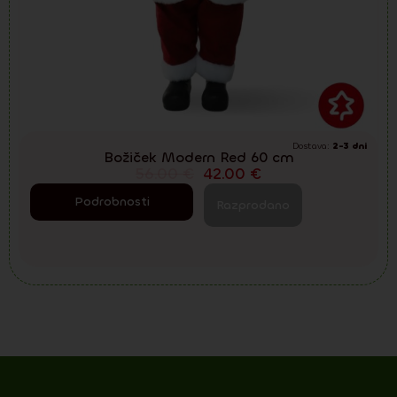
Dostava:
2-3 dni
Božiček Modern Red 60 cm
56.00
€
42.00
€
Podrobnosti
Razprodano