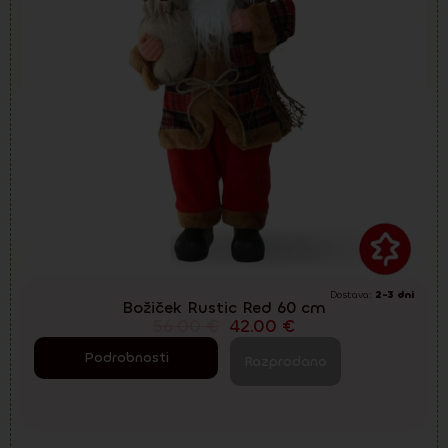
Dostava:
2-3 dni
Božiček Rustic Red 60 cm
56.00
€
42.00
€
Podrobnosti
Razprodano