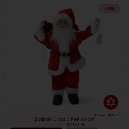
-25%
Dostava:
2-3 dni
Božiček Classic Red 60 cm
56.00
€
42.00
€