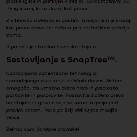
ploske iglice in prefinjen videz in 100‑odstotnimi 3D
PE iglicami, ki so skoraj kot prave.
Z vrhunsko izdelavo in gostim razvejanjem je skoraj
kot pravo drevo ter pričara pristno božično vzdušje
doma.
V paketu je stabilno kovinsko stojalo.
Sestavljanje s
SnapTree
™.
Uporabljamo patentirano tehnologijo
samodejnega razpiranja božičnih dreves. Sistem
omogoča, da umetno drevo hitro in preprosto
postavite in pospravite. Postavite zloženo drevo
na stojalo in glavne veje se same razprejo pod
pravim kotom. Nato po želji oblikujete manjše
vejice.
Želimo vam čarobne praznike!