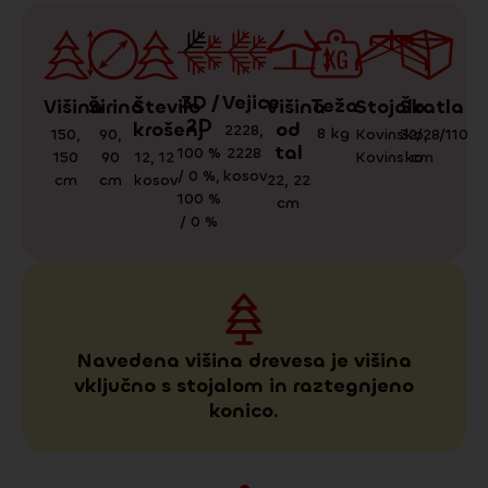
3D /
Vejice
Teža
Škatla
Stojalo
Višina
Število
Višina
Širina
2D
krošenj
od
2228
,
8
kg
32/28/110
Kovinsko
,
150
,
90
,
tal
100 %
2228
cm
Kovinsko
150
12
,
12
90
/ 0 %
,
kosov
cm
kosov
22
,
22
cm
100 %
cm
/ 0 %
Navedena višina drevesa je višina
vključno s stojalom in raztegnjeno
konico.