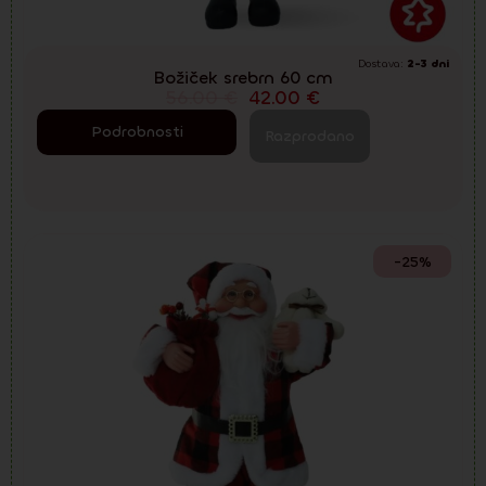
Dostava:
2-3 dni
Božiček srebrn 60 cm
56.00
€
42.00
€
Podrobnosti
Razprodano
-25%