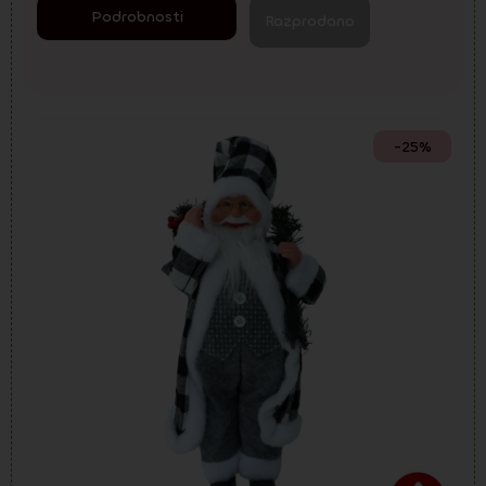
Podrobnosti
Razprodano
-25%