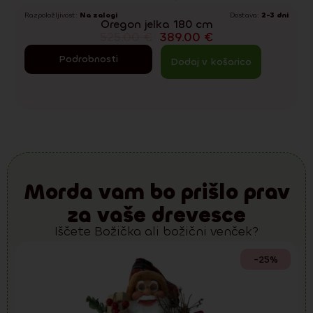
Razpoložljivost:
Na zalogi
Dostava:
2-3 dni
R
Oregon jelka 180 cm
525.00
€
389.00
€
Podrobnosti
Dodaj v košarico
Morda vam bo prišlo prav
za vaše drevesce
Iščete Božička ali božični venček?
-25%