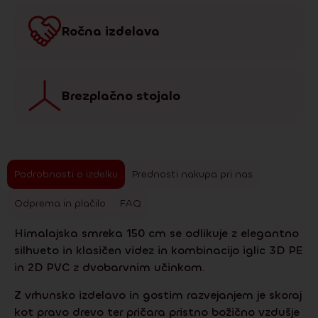
Ročna izdelava
Brezplačno stojalo
Podrobnosti o izdelku
Prednosti nakupa pri nas
Odprema in plačilo
FAQ
Himalajska smreka 150 cm se odlikuje z elegantno
silhueto in klasičen videz in kombinacijo iglic 3D PE
in 2D PVC z dvobarvnim učinkom.
Z vrhunsko izdelavo in gostim razvejanjem je skoraj
kot pravo drevo ter pričara pristno božično vzdušje