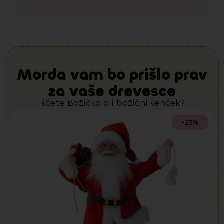
Morda vam bo prišlo prav
za vaše drevesce
Iščete Božička ali božični venček?
-25%