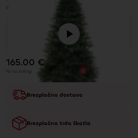
dolgo sodi med naše najbolje prodajane.
165.00
€
222.00
€
Ni na zalogi
Brezplačna dostava
Brezplačna trda škatla