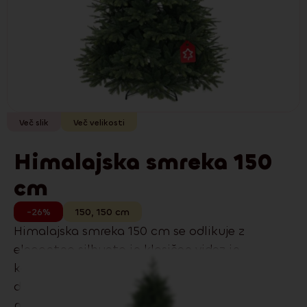
Več slik
Več velikosti
Himalajska smreka 150
cm
-26%
150
,
150
cm
Himalajska smreka 150 cm se odlikuje z
elegantno silhueto in klasičen videz in
kombinacijo iglic 3D PE in 2D PVC z
dvobarvnim učinkom. Odlično se poda tako
modernim kot klasičnim interierjem. Model že