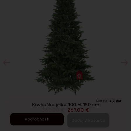
Dostava:
2-3 dni
Kavkaška jelka 100 % 150 cm
360.00
€
267.00
€
Podrobnosti
Dodaj v košarico