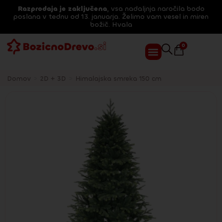
Razprodaja je zaključena
, vsa nadaljnja naročila bodo
poslana v tednu od 13. januarja. Želimo vam vesel in miren
božič. Hvala
0
Domov
>
2D + 3D
>
Himalajska smreka 150 cm