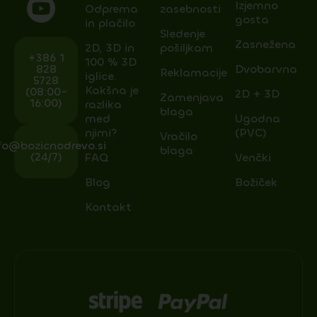
Izjemno
Odprema
zasebnosti
gosta
in plačilo
Sledenje
Zasnežena
2D, 3D in
pošiljkam
+386 1
100 % 3D
828
Dvobarvna
Reklamacije
iglice.
5728
Kakšna je
(08:00-
2D + 3D
Zamenjava
16:00)
razlika
blaga
med
Ugodna
njimi?
(PVC)
Vračilo
fo@bozicnodrevo.si
blaga
(24/7)
FAQ
Venčki
Blog
Božiček
Kontakt