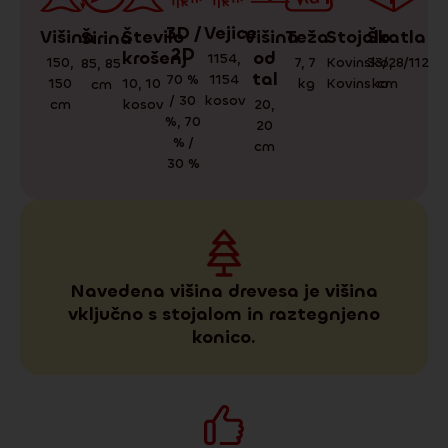
3D /
Vejice
Teža
Škatla
Stojalo
Višina
Število
Višina
Širina
2D
krošenj
od
1154
,
7
,
7
33/28/112
Kovinsko
,
150
,
85
,
85
tal
70 %
1154
kg
cm
Kovinsko
150
10
,
10
cm
/ 30
kosov
cm
kosov
20
,
%
,
70
20
% /
cm
30 %
Navedena višina drevesa je višina
vključno s stojalom in raztegnjeno
konico.