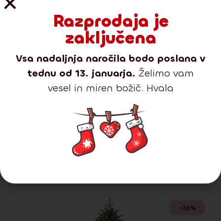
Razpoložljive velikosti
Razprodaja je
zaključena
Vsa nadaljnja naročila bodo poslana v
tednu od 13. januarja.
Želimo vam
vesel in miren božič. Hvala
Predstavljamo vam novo
kolekcijo vrhunskih dreves
2025
Z nobeno od naših linij ne morete zgrešiti.
-26%