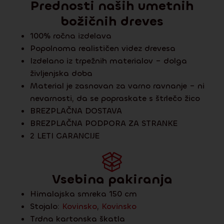
Prednosti naših umetnih
božičnih dreves
100% ročna izdelava
Popolnoma realističen videz drevesa
Izdelano iz trpežnih materialov – dolga
življenjska doba
Material je zasnovan za varno ravnanje – ni
nevarnosti, da se popraskate s štrlečo žico
BREZPLAČNA DOSTAVA
BREZPLAČNA PODPORA ZA STRANKE
2 LETI GARANCIJE
Vsebina pakiranja
Himalajska smreka 150 cm
Stojalo:
Kovinsko
,
Kovinsko
Trdna kartonska škatla