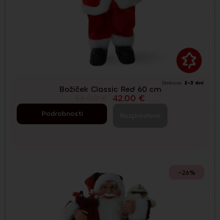
Dostava:
2-3 dni
Božiček Classic Red 60 cm
56.00
€
42.00
€
Podrobnosti
Razprodano
-26%