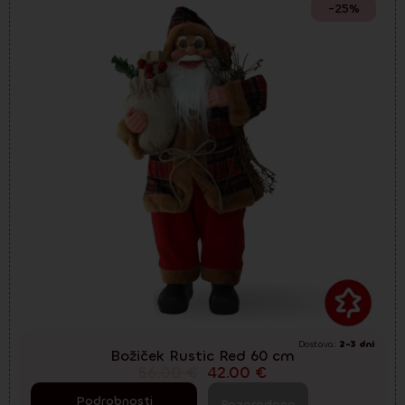
-25%
Dostava:
2-3 dni
Božiček Rustic Red 60 cm
56.00
€
42.00
€
Podrobnosti
Razprodano