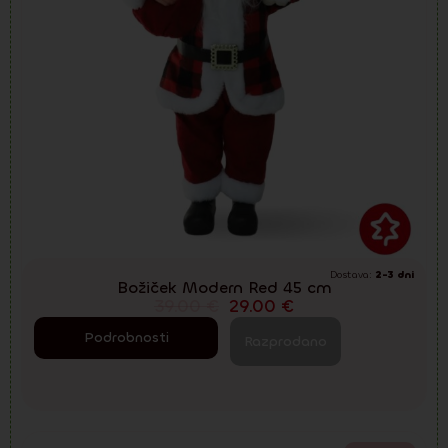
Dostava:
2-3 dni
Božiček Modern Red 45 cm
39.00
€
29.00
€
Podrobnosti
Razprodano