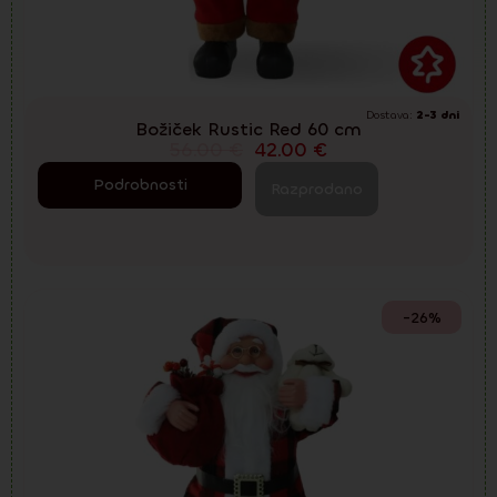
Dostava:
2-3 dni
Božiček Rustic Red 60 cm
56.00
€
42.00
€
Podrobnosti
Razprodano
-26%