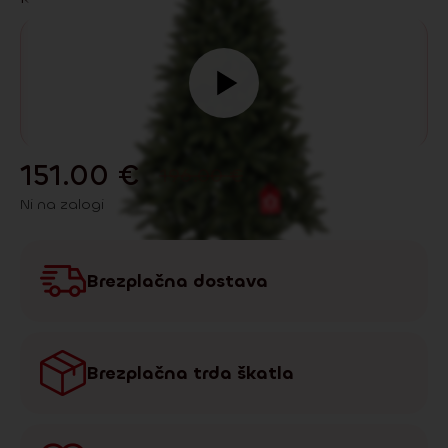
151.00
€
196.00
€
Ni na zalogi
Brezplačna dostava
Brezplačna trda škatla