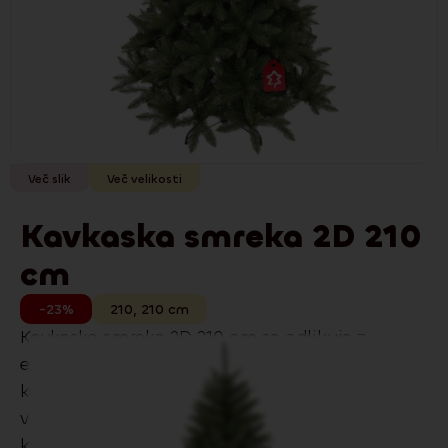
Več slik
Več velikosti
Kavkaska smreka 2D 210
cm
-23%
210
,
210
cm
Kavkaska smreka 2D 210 cm se odlikuje z
elegantno silhueto in klasičen videz in
kakovostnimi PVC iglicami z naravnim
videzom. Odlično se poda tako modernim kot
klasičnim interierjem.