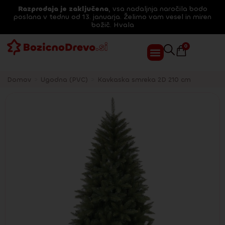
Razprodaja je zaključena
, vsa nadaljnja naročila bodo
poslana v tednu od 13. januarja. Želimo vam vesel in miren
božič. Hvala
0
Domov
>
Ugodna (PVC)
>
Kavkaska smreka 2D 210 cm