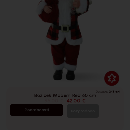
Dostava:
2-3 dni
Božiček Modern Red 60 cm
56.00
€
42.00
€
Podrobnosti
Razprodano