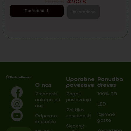
56.00
€
42.00
€
Podrobnosti
Razprodano
Uporabne
Ponudba
O nas
povezave
dreves
Prednosti
Pogoji
100% 3D
nakupa pri
poslovanja
LED
nas
Politika
Izjemno
Odprema
zasebnosti
gosta
in plačilo
Sledenje
Zasnežena