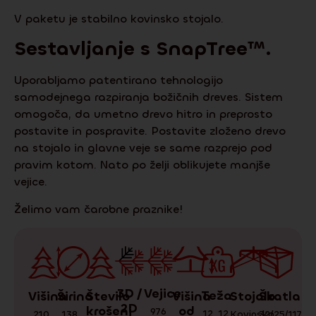
V paketu je stabilno kovinsko stojalo.
Sestavljanje s
SnapTree
™.
Uporabljamo patentirano tehnologijo
samodejnega razpiranja božičnih dreves. Sistem
omogoča, da umetno drevo hitro in preprosto
postavite in pospravite. Postavite zloženo drevo
na stojalo in glavne veje se same razprejo pod
pravim kotom. Nato po želji oblikujete manjše
vejice.
Želimo vam čarobne praznike!
3D /
Vejice
Teža
Škatla
Stojalo
Višina
Število
Višina
Širina
2D
krošenj
od
976
12
,
12
32/25/117
Kovinsko
,
210
,
138
,