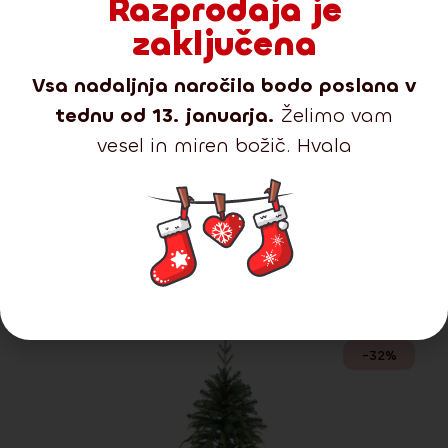
Razprodaja je
zaključena
Vsa nadaljnja naročila bodo poslana v
tednu od 13. januarja.
Želimo vam
vesel in miren božič. Hvala
Predstavljamo vam novo
kolekcijo vrhunskih dreves
2025
Z nobeno od naših linij ne morete zgrešiti.
-32%