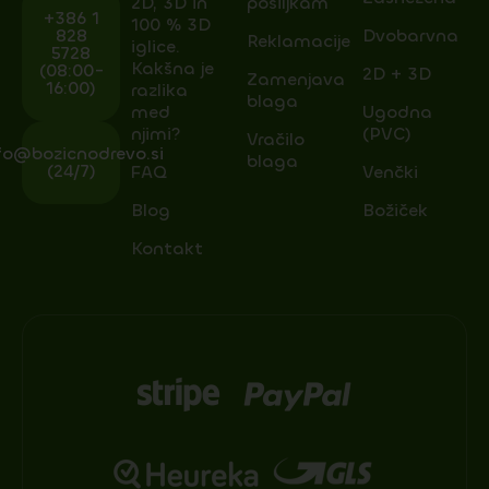
2D, 3D in
pošiljkam
+386 1
100 % 3D
828
Dvobarvna
Reklamacije
iglice.
5728
Kakšna je
(08:00-
2D + 3D
Zamenjava
16:00)
razlika
blaga
med
Ugodna
njimi?
(PVC)
Vračilo
fo@bozicnodrevo.si
blaga
(24/7)
FAQ
Venčki
Blog
Božiček
Kontakt