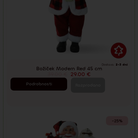
Dostava:
2-3 dni
Božiček Modern Red 45 cm
39.00
€
29.00
€
Podrobnosti
Razprodano
-25%