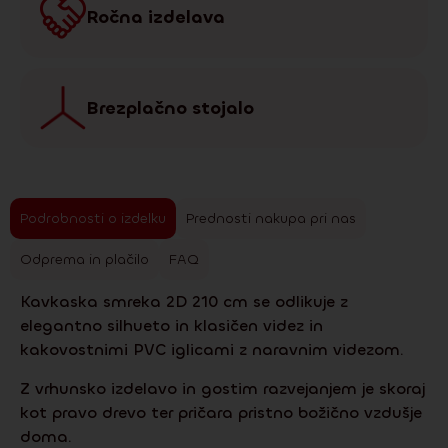
Ročna izdelava
Brezplačno stojalo
Podrobnosti o izdelku
Prednosti nakupa pri nas
Odprema in plačilo
FAQ
Kavkaska smreka 2D 210 cm se odlikuje z
elegantno silhueto in klasičen videz in
kakovostnimi PVC iglicami z naravnim videzom.
Z vrhunsko izdelavo in gostim razvejanjem je skoraj
kot pravo drevo ter pričara pristno božično vzdušje
doma.