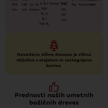
tal
0 % /
kosov
kg
cm
Kovinsko
210
16
,
16
138
100
cm
kosov
20
,
cm
%
,
0
20
% /
cm
100 %
Navedena višina drevesa je višina
vključno s stojalom in raztegnjeno
konico.
Prednosti naših umetnih
božičnih dreves