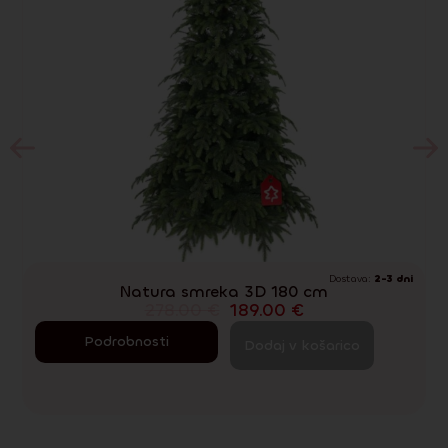
Dostava:
2-3 dni
Natura smreka 3D 180 cm
278.00
€
189.00
€
Podrobnosti
Dodaj v košarico