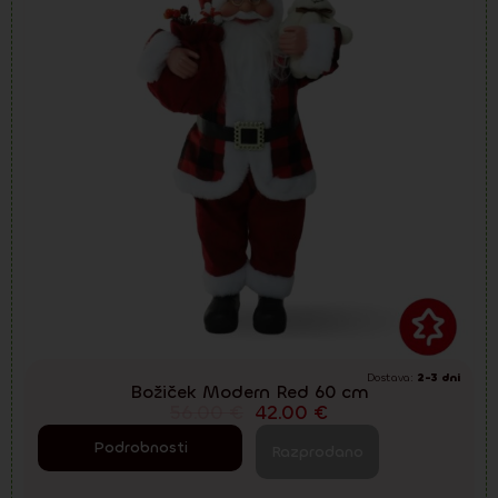
Dostava:
2-3 dni
Božiček Modern Red 60 cm
56.00
€
42.00
€
Podrobnosti
Razprodano