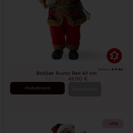
Dostava:
2-3 dni
Božiček Rustic Red 60 cm
56.00
€
42.00
€
Podrobnosti
Razprodano
-25%