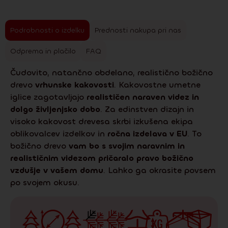
Podrobnosti o izdelku
Prednosti nakupa pri nas
Odprema in plačilo
FAQ
Čudovito, natančno obdelano, realistično božično
drevo
vrhunske kakovosti
. Kakovostne umetne
iglice zagotavljajo
realističen naraven videz in
dolgo življenjsko dobo
. Za edinstven dizajn in
visoko kakovost drevesa skrbi izkušena ekipa
oblikovalcev izdelkov in
ročna izdelava v EU
. To
božično drevo
vam bo s svojim naravnim in
realističnim videzom pričaralo pravo božično
vzdušje v vašem domu
. Lahko ga okrasite povsem
po svojem okusu.