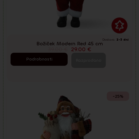
Dostava:
2-3 dni
Božiček Modern Red 45 cm
39.00
€
29.00
€
Podrobnosti
Razprodano
-25%