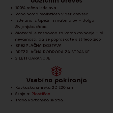
božičnih dreves
100% ročna izdelava
Popolnoma realističen videz drevesa
Izdelano iz trpežnih materialov – dolga
življenjska doba
Material je zasnovan za varno ravnanje – ni
nevarnosti, da se popraskate s štrlečo žico
BREZPLAČNA DOSTAVA
BREZPLAČNA PODPORA ZA STRANKE
2 LETI GARANCIJE
Vsebina pakiranja
Kavkaska smreka 2D 220 cm
Stojalo:
Plastično
Trdna kartonska škatla