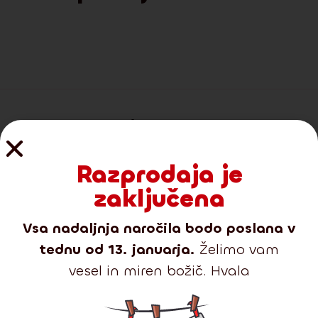
Predstavljamo vam novo
kolekcijo vrhunskih dreves
Razprodaja je
2025
zaključena
Z nobeno od naših linij ne morete zgrešiti.
Vsa nadaljnja naročila bodo poslana v
tednu od 13. januarja.
Želimo vam
vesel in miren božič. Hvala
-35%