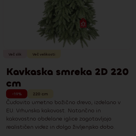
Več slik
Več velikosti
Kavkaska smreka 2D 220
cm
-19%
220
cm
Čudovito umetno božično drevo, izdelano v
EU. Vrhunska kakovost. Natančno in
kakovostno obdelane iglice zagotavljajo
realističen videz in dolgo življenjsko dobo.