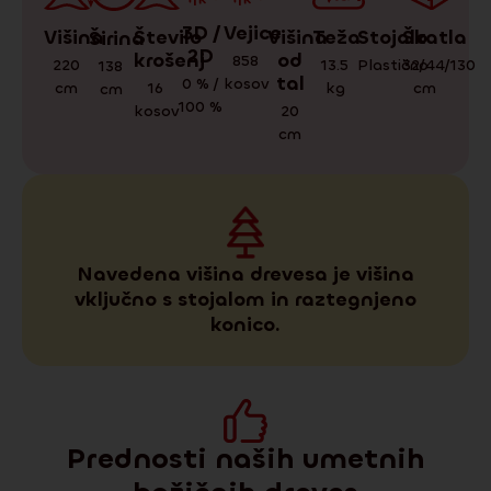
3D /
Vejice
Teža
Škatla
Stojalo
Višina
Število
Višina
Širina
2D
krošenj
od
858
13.5
32/44/130
Plastično
220
138
tal
0 % /
kosov
kg
cm
cm
16
cm
100 %
kosov
20
cm
Navedena višina drevesa je višina
vključno s stojalom in raztegnjeno
konico.
Prednosti naših umetnih