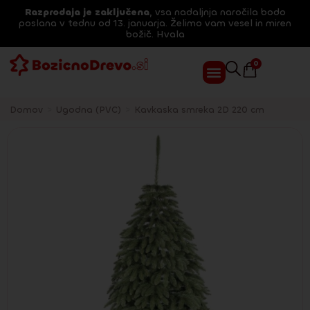
Razprodaja je zaključena
, vsa nadaljnja naročila bodo
poslana v tednu od 13. januarja. Želimo vam vesel in miren
božič. Hvala
0
Domov
>
Ugodna (PVC)
>
Kavkaska smreka 2D 220 cm