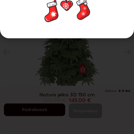
Dostava:
2-3 dni
Natura jelka 3D 150 cm
222.00
€
145.00
€
Podrobnosti
Razprodano