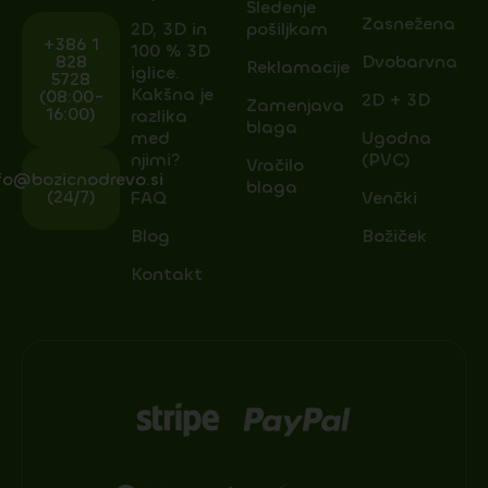
Sledenje
Zasnežena
2D, 3D in
pošiljkam
+386 1
100 % 3D
828
Dvobarvna
Reklamacije
iglice.
5728
Kakšna je
(08:00-
2D + 3D
Zamenjava
16:00)
razlika
blaga
med
Ugodna
njimi?
(PVC)
Vračilo
fo@bozicnodrevo.si
blaga
(24/7)
FAQ
Venčki
Blog
Božiček
Kontakt